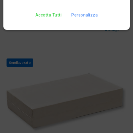
LATTOSIO-
-CAGLIATA SENZA LATTOSIO- Semplicemente cagliata di
Accetta Tutti
Personalizza
latte fresco ottenuta con fer...
Dettagli »
Semilavorato