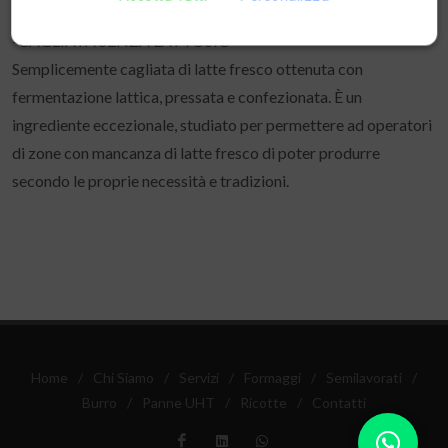
-CAGLIATA SENZA LATTOSIO-
Semplicemente cagliata di latte fresco ottenuta con
fermentazione lattica, pressata e confezionata. È un
ingrediente eccezionale, studiato per permettere ad operatori
di zone con mancanza di latte fresco di poter produrre
secondo le proprie necessità e tradizioni.
Home
/
Chi Siamo
/
Servizi
/
Formaggi
/
Semilavorati
/
Burro
/
Panne UHT
/
Ricotte
/
Contatti