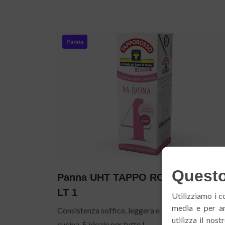
Panna
Questo 
Panna UHT TAPPO ROSSO 23% M
LT 1
Utilizziamo i c
media e per an
Consistenza soffice, leggera e cremosa. Ottima 
utilizza il nos
cucina. È ideale per tutte l...