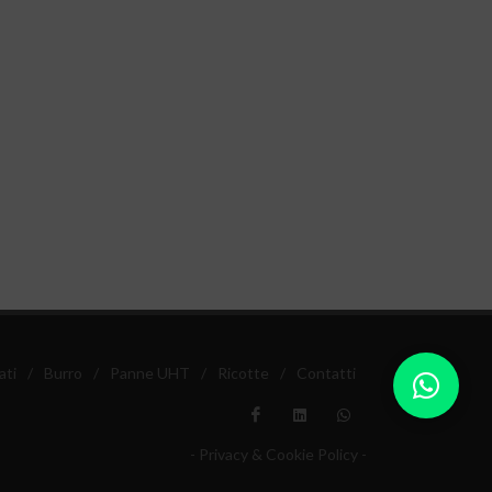
ati
/
Burro
/
Panne UHT
/
Ricotte
/
Contatti
- Privacy & Cookie Policy -