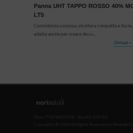
Panna UHT TAPPO ROSSO 40% M
LT5
Consistenza corposa, struttura compatta e liscia,
adatta anche per creare deco...
Dettagli »
P.iva: IT06768590728 - Rea BA-509714
Copyrights © 2026 All Rights Reserved by Norbalat S.r