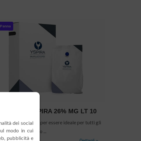
Panna
anna UHT YSPIRA 26% MG LT 10
nsistenza studiata per essere ideale per tutti gli
alità dei social
sul modo in cui
, il punto di incontro ...
eb, pubblicità e
Dettagli »