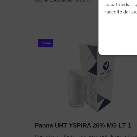
social media, i
Dettagli »
raccolto dal suo
Panna
Panna UHT YSPIRA 26% MG LT 1
Consistenza studiata per essere ideale per tutti gl