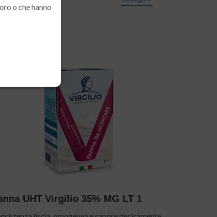
loro o che hanno
Panna
anna UHT Virgilio 35% MG LT 1
nsistenza liscia, omogenea e sapore decisamente