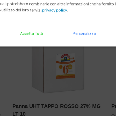
 quali potrebbero combinarle con altre informazioni che ha fornito 
Dettagli »
 utilizzo dei loro servizi.
privacy policy
.
Accetta Tutti
Personalizza
Panna
Panna UHT TAPPO ROSSO 27% MG
P
LT 10
i
Co