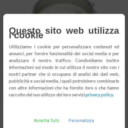
Questo sito web utilizza
i cookie
Utilizziamo i cookie per personalizzare contenuti ed
annunci, per fornire funzionalità dei social media e per
analizzare il nostro traffico. Condividiamo inoltre
informazioni sul modo in cui utilizza il nostro sito con i
nostri partner che si occupano di analisi dei dati web,
pubblicità e social media, i quali potrebbero combinarle
con altre informazioni che ha fornito loro o che hanno
raccolto dal suo utilizzo dei loro servizi.
privacy policy
.
Panna Grezza
È il principale e primo sotto prodotto della lavorazione
Accetta Tutti
Personalizza
casearia. Può essere prodotta per affioramento o per