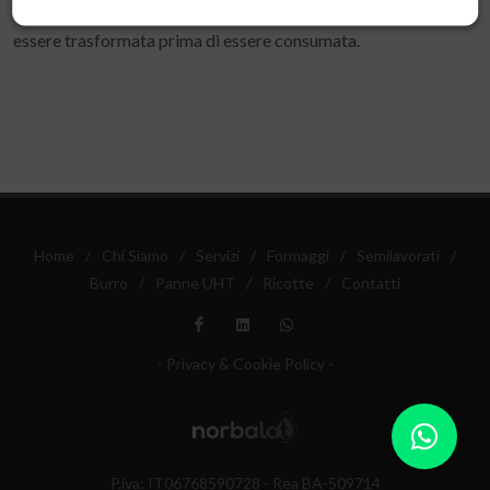
centrifugazione e non è adatta al consumo diretto ma deve
essere trasformata prima di essere consumata.
Home
/
Chi Siamo
/
Servizi
/
Formaggi
/
Semilavorati
/
Burro
/
Panne UHT
/
Ricotte
/
Contatti
- Privacy & Cookie Policy -
P.iva: IT06768590728 - Rea BA-509714