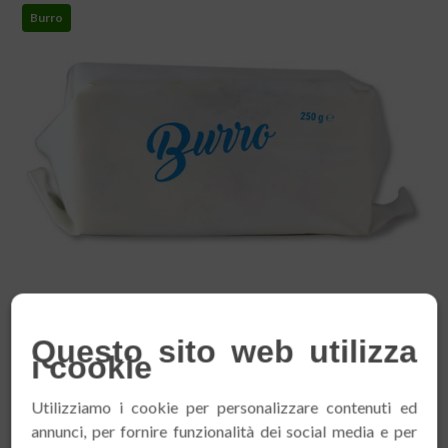
Burro
Burro 250g
Questo sito web utilizza
i cookie
Ingrediente nobile e nutriente, il nostro burro in panetti nei
formati da 125, 25...
Utilizziamo i cookie per personalizzare contenuti ed
annunci, per fornire funzionalità dei social media e per
Dettagli »