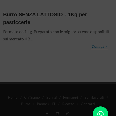
Burro SENZA LATTOSIO - 1Kg per
pasticcerie
Formato da 1 kg. Preparato con le migliori creme disponibili
sul mercato il B...
Dettagli »
Home
/
Chi Siamo
/
Servizi
/
Formaggi
/
Semilavorati
/
Burro
/
Panne UHT
/
Ricotte
/
Contatti