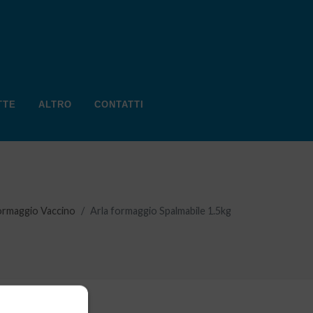
TTE
ALTRO
CONTATTI
ormaggio Vaccino
Arla formaggio Spalmabile 1.5kg