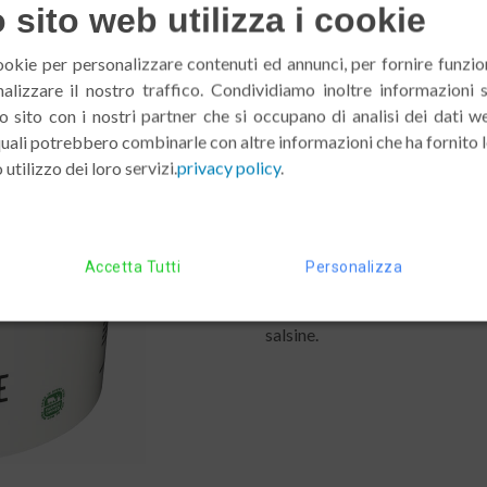
sito web utilizza i cookie
ookie per personalizzare contenuti ed annunci, per fornire funzion
alizzare il nostro traffico. Condividiamo inoltre informazioni 
Arla formaggio S
tro sito con i nostri partner che si occupano di analisi dei dati w
 quali potrebbero combinarle con altre informazioni che ha fornito 
 utilizzo dei loro servizi.
privacy policy
.
Il formaggio spalmabile natura
fresco e distinto ed è prodott
conservanti, additivi o coloran
Accetta Tutti
Personalizza
formaggio fresco spalmabile, 
ideale accompagnato da pane 
salsine.