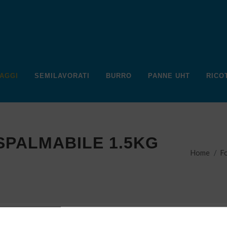
AGGI
SEMILAVORATI
BURRO
PANNE UHT
RICO
PALMABILE 1.5KG
Home
F