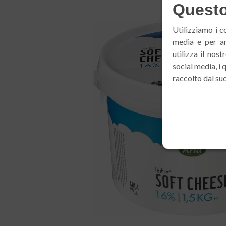
Questo 
Utilizziamo i c
media e per an
utilizza il nos
social media, i
raccolto dal suo